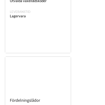
Utvalda växellådskoder
LEVERANSTID
Lagervara
Fördelningslådor