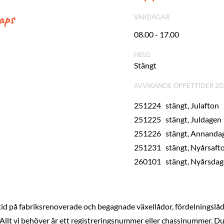
aps
VARDAGAR
08.00 - 17.00
HELG
Stängt
AVVIKANDE ÖPPETTIDER 20
251224 stängt, Julafton
251225 stängt, Juldagen
251226 stängt, Annandag
251231 stängt, Nyårsaft
260101 stängt, Nyårsda
id på fabriksrenoverade och begagnade växellådor, fördelningslådor
llt vi behöver är ett registreringsnummer eller chassinummer. Du 