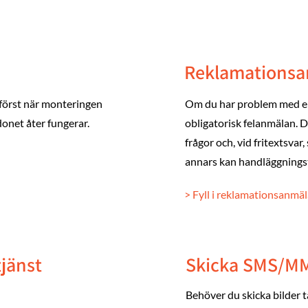
Reklamations
först när monteringen
Om du har problem med en 
donet åter fungerar.
obligatorisk felanmälan. De
frågor och, vid fritextsvar,
annars kan handläggningst
> Fyll i reklamationsanmä
tjänst
Skicka SMS/M
Behöver du skicka bilder t