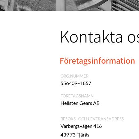
Kontakta o
Företagsinformation
ORG.NUMMER
556409–1857
FÖRETAGSNAMN
Hellsten Gears AB
BESÖKS- OCH LEVERANSADRESS
Varbergsvägen 416
439 73 Fjärås