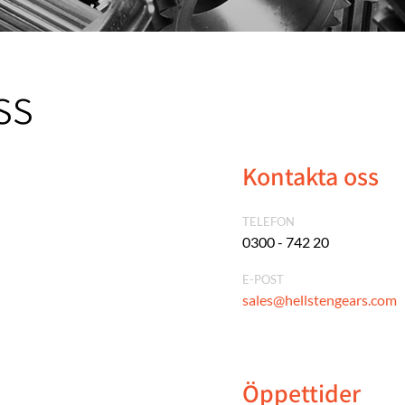
ss
Kontakta oss
TELEFON
0300 - 742 20
E-POST
sales@hellstengears.com
Öppettider