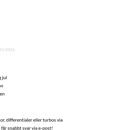
25/2026
 jul
on
gen
, differentialer eller turbos via
får snabbt svar via e-post!