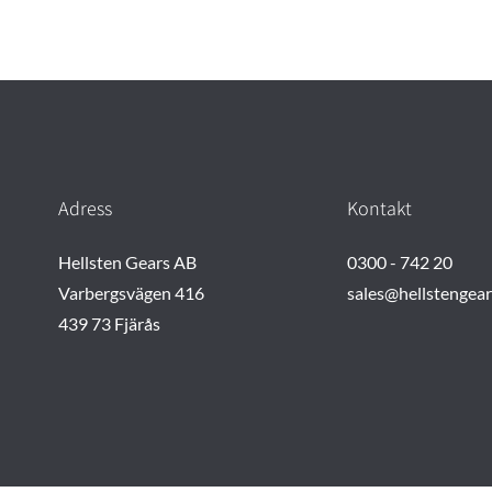
Adress
Kontakt
Hellsten Gears AB
0300 - 742 20
Varbergsvägen 416
sales@hellstengea
439 73 Fjärås