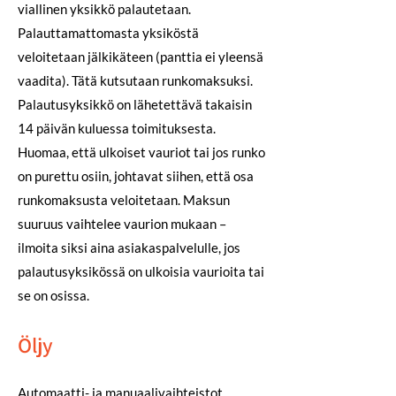
viallinen yksikkö palautetaan.
Palauttamattomasta yksiköstä
veloitetaan jälkikäteen (panttia ei yleensä
vaadita). Tätä kutsutaan runkomaksuksi.
Palautusyksikkö on lähetettävä takaisin
14 päivän kuluessa toimituksesta.
Huomaa, että ulkoiset vauriot tai jos runko
on purettu osiin, johtavat siihen, että osa
runkomaksusta veloitetaan. Maksun
suuruus vaihtelee vaurion mukaan –
ilmoita siksi aina asiakaspalvelulle, jos
palautusyksikössä on ulkoisia vaurioita tai
se on osissa.
Öljy
Automaatti- ja manuaalivaihteistot