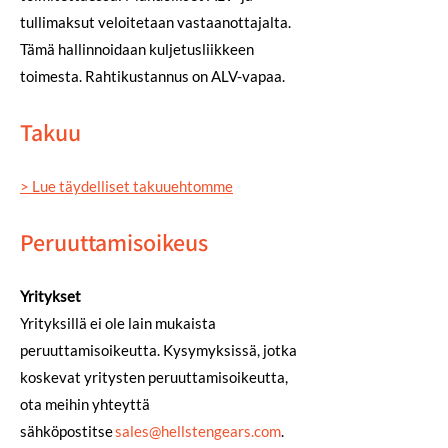
tullimaksut veloitetaan vastaanottajalta.
Tämä hallinnoidaan kuljetusliikkeen
toimesta. Rahtikustannus on ALV-vapaa.
Takuu
> Lue täydelliset takuuehtomme
Peruuttamisoikeus
Yritykset
Yrityksillä ei ole lain mukaista
peruuttamisoikeutta. Kysymyksissä, jotka
koskevat yritysten peruuttamisoikeutta,
ota meihin yhteyttä
sähköpostitse
sales@hellstengears.com
.