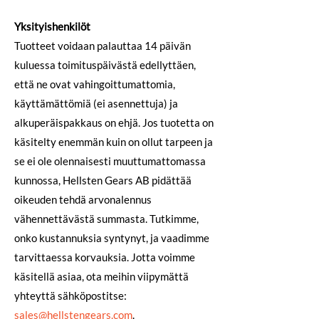
Yksityishenkilöt
Tuotteet voidaan palauttaa 14 päivän
kuluessa toimituspäivästä edellyttäen,
että ne ovat vahingoittumattomia,
käyttämättömiä (ei asennettuja) ja
alkuperäispakkaus on ehjä. Jos tuotetta on
käsitelty enemmän kuin on ollut tarpeen ja
se ei ole olennaisesti muuttumattomassa
kunnossa, Hellsten Gears AB pidättää
oikeuden tehdä arvonalennus
vähennettävästä summasta. Tutkimme,
onko kustannuksia syntynyt, ja vaadimme
tarvittaessa korvauksia. Jotta voimme
käsitellä asiaa, ota meihin viipymättä
yhteyttä sähköpostitse:
sales@hellstengears.com
.