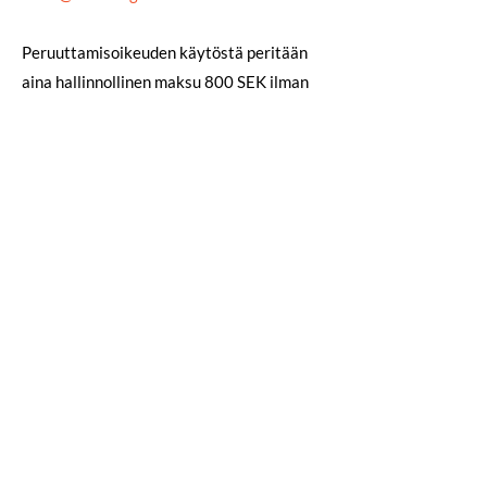
Peruuttamisoikeuden käytöstä peritään
aina hallinnollinen maksu 800 SEK ilman
ALV (1000 SEK sis. ALV). Tämän lisäksi voi
aiheutua muita kustannuksia hallinnollisen
maksun lisäksi.
Erikoistilaukset / erikoisvalmisteiset
tuotteet
Palautusoikeus / peruuttamisoikeus ei
koske erikoistilattuja tuotteita, eli
tuotteita, joita ei ole
vakiovalikoimassamme tai jotka on
mukautettu tiettyyn ajoneuvoon (tai
joissa osia tai ohjelmistoja on täytynyt