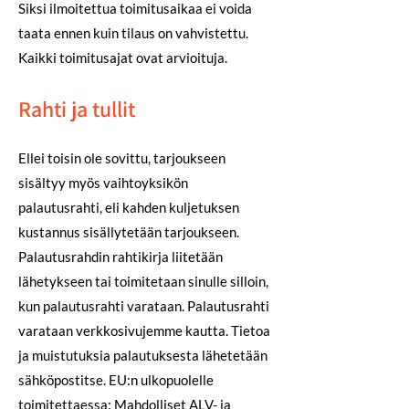
Siksi ilmoitettua toimitusaikaa ei voida
taata ennen kuin tilaus on vahvistettu.
Kaikki toimitusajat ovat arvioituja.
Rahti ja tullit
Ellei toisin ole sovittu, tarjoukseen
sisältyy myös vaihtoyksikön
palautusrahti, eli kahden kuljetuksen
kustannus sisällytetään tarjoukseen.
Palautusrahdin rahtikirja liitetään
lähetykseen tai toimitetaan sinulle silloin,
kun palautusrahti varataan. Palautusrahti
varataan verkkosivujemme kautta. Tietoa
ja muistutuksia palautuksesta lähetetään
sähköpostitse. EU:n ulkopuolelle
toimitettaessa: Mahdolliset ALV- ja