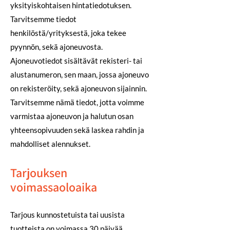
yksityiskohtaisen hintatiedotuksen.
Tarvitsemme tiedot
henkilöstä/yrityksestä, joka tekee
pyynnön, sekä ajoneuvosta.
Ajoneuvotiedot sisältävät rekisteri- tai
alustanumeron, sen maan, jossa ajoneuvo
on rekisteröity, sekä ajoneuvon sijainnin.
Tarvitsemme nämä tiedot, jotta voimme
varmistaa ajoneuvon ja halutun osan
yhteensopivuuden sekä laskea rahdin ja
mahdolliset alennukset.
Tarjouksen
voimassaoloaika
Tarjous kunnostetuista tai uusista
tuotteista on voimassa 30 päivää