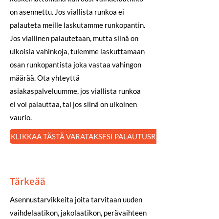
on asennettu. Jos viallista runkoa ei
palauteta meille laskutamme runkopantin.
Jos viallinen palautetaan, mutta siinä on
ulkoisia vahinkoja, tulemme laskuttamaan
osan runkopantista joka vastaa vahingon
määrää. Ota yhteyttä
asiakaspalveluumme, jos viallista runkoa
ei voi palauttaa, tai jos siinä on ulkoinen
vaurio.
KLIKKAA TÄSTÄ VARATAKSESI PALAUTUSRAHDIN
Tärkeää
Asennustarvikkeita joita tarvitaan uuden
vaihdelaatikon, jakolaatikon, perävaihteen