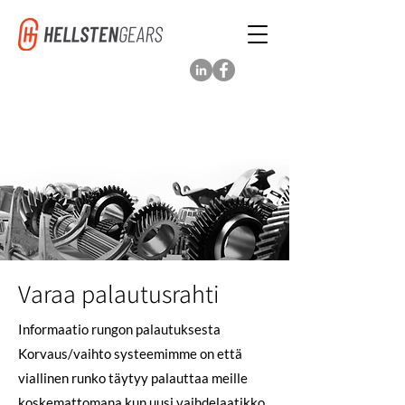
Varaa palautusrahti
Informaatio rungon palautuksesta
Korvaus/vaihto systeemimme on että
viallinen runko täytyy palauttaa meille
koskemattomana kun uusi vaihdelaatikko