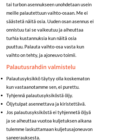
tai turbon asennukseen unohdetaan usein
meille palautettuun vaihto-osaan. Me ei
säästetä näitä osia. Uuden osan asennus ei
onnistuu tai se vaikeutuu ja aiheuttaa
turhia kustannuksia kun näitä osia
puuttuu. Palauta vaihto-osa vasta kun
vaihto on tehty, ja ajoneuvo toimii.
Palautusrahdin valmistelu
Palautusyksikkö täytyy olla koskematon
kun vastaanotamme sen, ei purettu.
Tyhjennä palautusyksiköstä öljy.
Öljytulpat asennettava ja kiristettävä.
Jos palautusyksiköstä ei tyhjennetä öljyä
ja se aiheuttaa vuotoa kuljetuksen aikana
tulemme laskuttamaan kuljetusajoneuvon
saneerauksesta.