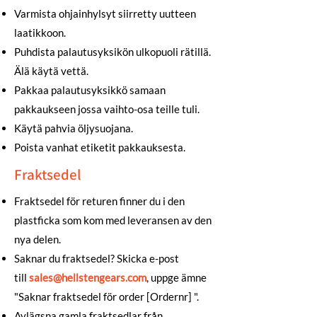
Varmista ohjainhylsyt siirretty uutteen
laatikkoon.
Puhdista palautusyksikön ulkopuoli rätillä.
Älä käytä vettä.
Pakkaa palautusyksikkö samaan
pakkaukseen jossa vaihto-osa teille tuli.
Käytä pahvia öljysuojana.
Poista vanhat etiketit pakkauksesta.
Fraktsedel
Fraktsedel för returen finner du i den
plastficka som kom med leveransen av den
nya delen.
Saknar du fraktsedel? Skicka e-post
till
sales@hellstengears.com
, uppge ämne
"Saknar fraktsedel för order [Ordernr] ".
Avlägsna gamla fraktsedlar från