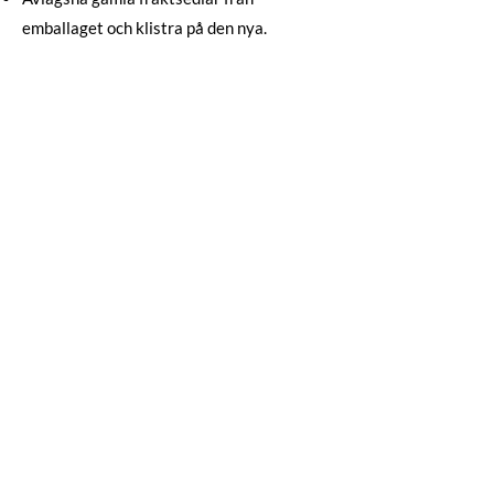
emballaget och klistra på den nya.
*** HUOM! ***
Ajoneuvon mittarilukema ja
viankuvaus on täytettävä jotta
uuden osan takuu aktivoituu.
Voit rekisteröidä tiedot kätevästi
verkossa.
OSOITE