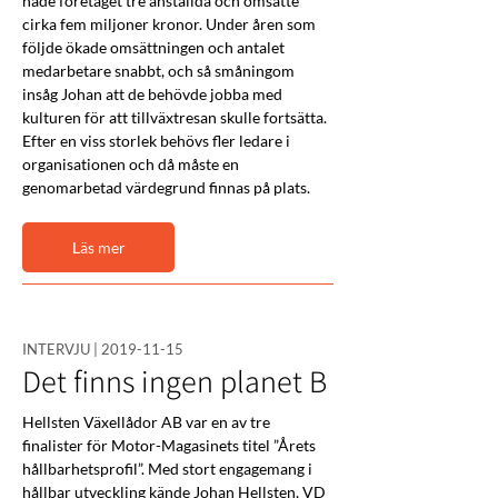
hade företaget tre anställda och omsatte 
cirka fem miljoner kronor. Under åren som 
följde ökade omsättningen och antalet 
medarbetare snabbt, och så småningom 
insåg Johan att de behövde jobba med 
kulturen för att tillväxtresan skulle fortsätta. 
Efter en viss storlek behövs fler ledare i 
organisationen och då måste en 
genomarbetad värdegrund finnas på plats.
Läs mer
INTERVJU |
2019-11-15
Det finns ingen planet B
Hellsten Växellådor AB var en av tre 
finalister för Motor-Magasinets titel ”Årets 
hållbarhetsprofil”. Med stort engagemang i 
hållbar utveckling kände Johan Hellsten, VD 