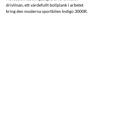
drivlinan, ett värdefullt bollplank i arbetet 
kring den moderna sportbilen Indigo 3000R.
180409 Att skapa en modern sportbil uppslag
.pdf
Last ned PDF • 2.21MB
Hellsten-Gears-AB_Ny-logotyp_utveckling_Ann-Sofie-
.pdf
Last ned PDF • 2.94MB
Neuroledarskap-i-praktiken_Intervju-2020_Johan-He
.pdf
Last ned PDF • 380KB