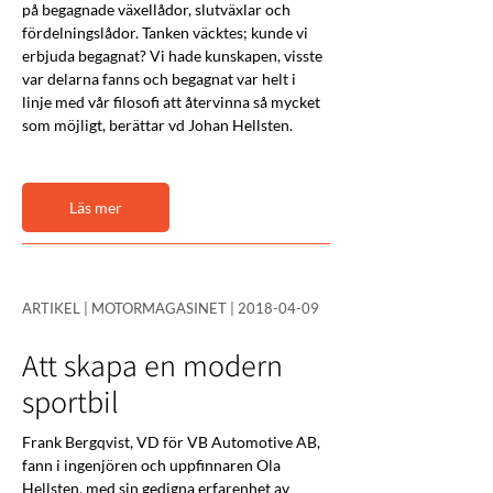
på begagnade växellådor, slutväxlar och 
fördelningslådor. Tanken väcktes; kunde vi 
erbjuda begagnat? Vi hade kunskapen, visste 
var delarna fanns och begagnat var helt i 
linje med vår filosofi att återvinna så mycket 
som möjligt, berättar vd Johan Hellsten.
Läs mer
ARTIKEL | MOTORMAGASINET |
2018-04-09
Att skapa en modern
sportbil
Frank Bergqvist, VD för VB Automotive AB, 
fann i ingenjören och uppfinnaren Ola 
Hellsten, med sin gedigna erfarenhet av 