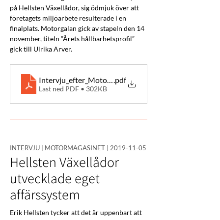
på Hellsten Växellådor, sig ödmjuk över att 
företagets miljöarbete resulterade i en 
finalplats. Motorgalan gick av stapeln den 14 
november, titeln ”Årets hållbarhetsprofil” 
gick till Ulrika Arver.
Intervju_efter_Motorgalan_Motormagasinet_Årets-hål
.pdf
Last ned PDF • 302KB
INTERVJU | MOTORMAGASINET |
2019-11-05
Hellsten Växellådor
utvecklade eget
affärssystem
Erik Hellsten tycker att det är uppenbart att 