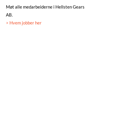
Møt alle medarbeiderne i Hellsten Gears
AB.
> Hvem jobber her
Skicka SMS/MMS
Trenger du å sende oss mobiltelefonbilder?
Send til
+46 790971195
. MERK
FØLGENDE! Vi kan ikke svare på
generelle støttespørsmål mottatt via
SMS/MMS.