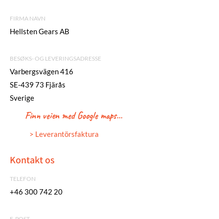
FIRMA NAVN
Hellsten Gears AB
BESØKS- OG LEVERINGSADRESSE
Varbergsvägen 416
SE-439 73 Fjärås
Sverige
Finn veien med Google maps...
> Leverantörsfaktura
Kontakt os
TELEFON
+46 300 742 20
E-POST