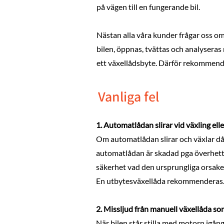
på vägen till en fungerande bil.
Nästan alla våra kunder frågar oss om
bilen, öppnas, tvättas och analysera
ett växellådsbyte. Därför rekommender
Vanliga fel
1. Automatlådan slirar vid växling elle
Om automatlådan slirar och växlar dål
automatlådan är skadad pga överhett
säkerhet vad den ursprungliga orsaken
En utbytesväxellåda rekommenderas
2. Missljud från manuell växellåda so
När bilen står stilla med motorn igång