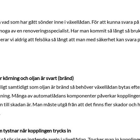
 vad som har gått sönder inne i växellådan. För att kunna svara på
s noga av en renoveringsspecialist. Har man kommit så långt så b
ar vi aldrig att felsöka så långt att man med säkerhet kan svara p
r körning och oljan är svart (bränd)
igt samtidigt som oljan är bränd så behöver växellådan bytas efte
ning. Många av automatlådans komponenter påverkar kopplingens
 till skadan är. Man måste utgå från att det finns fler skador och
.
m tystnar när kopplingen trycks in
 så rör sig en ingående axeln i växellådan. Trycker man in kopplinge