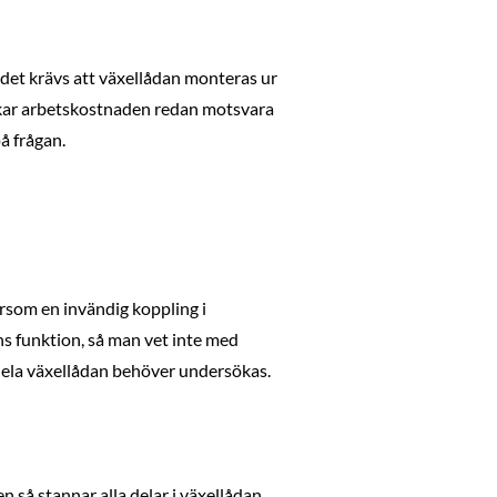
 det krävs att växellådan monteras ur
rukar arbetskostnaden redan motsvara
å frågan.
rsom en invändig koppling i
 funktion, så man vet inte med
 hela växellådan behöver undersökas.
n så stannar alla delar i växellådan.