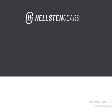
hellstengears.at 
hellstengears