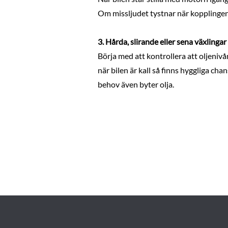
Om missljudet tystnar när kopplingen 
3. Hårda, slirande eller sena växlinga
Börja med att kontrollera att oljeni
när bilen är kall så finns hyggliga cha
behov även byter olja.