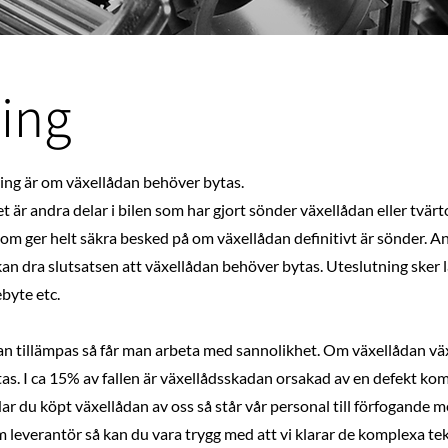
ing
ning är om växellådan behöver bytas.
 är andra delar i bilen som har gjort sönder växellådan eller tvär
om ger helt säkra besked på om växellådan definitivt är sönder.
kan dra slutsatsen att växellådan behöver bytas. Uteslutning sker l
ebyte etc.
an tillämpas så får man arbeta med sannolikhet. Om växellådan växl
s. I ca 15% av fallen är växellådsskadan orsakad av en defekt kom
ar du köpt växellådan av oss så står vår personal till förfogande 
leverantör så kan du vara trygg med att vi klarar de komplexa t