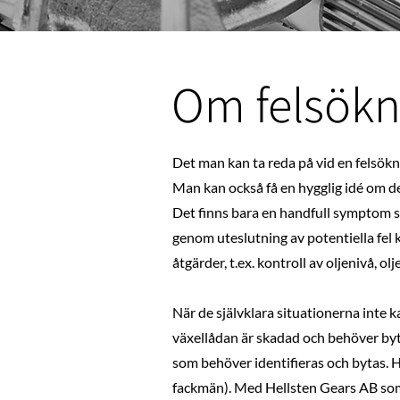
Om felsökn
Det man kan ta reda på vid en felsök
Man kan också få en hygglig idé om det
Det finns bara en handfull symptom s
genom uteslutning av potentiella fel 
åtgärder, t.ex. kontroll av oljenivå, olj
När de självklara situationerna inte k
växellådan är skadad och behöver byta
som behöver identifieras och bytas. H
fackmän). Med Hellsten Gears AB som 