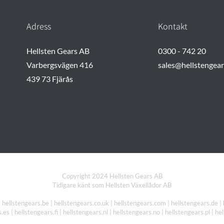
Adress
Kontakt
Hellsten Gears AB
0300 - 742 20
Varbergsvägen 416
sales@hellstengea
439 73 Fjärås
Copyright 2024 Hellsten Gears AB
Tidigare känt som Hellsten Växellådor AB
| hellstengears.be | hellstengears.co.uk | hellstengears.com | hellstengears.de | 
.es | hellstengears.fi | hellstengears.nl | hellstengears.no | hellstengears.pl | he