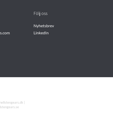
Följ oss
Nyhetsbrev
rs.com
LinkedIn
hellstengears.dk |
llstengears.se