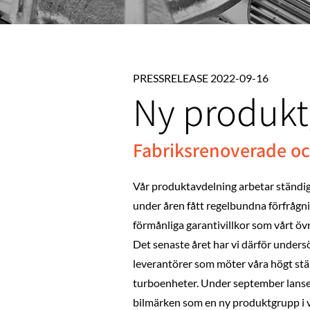
PRESSRELEASE 2022-09-16
Ny produk
Fabriksrenoverade och
Vår produktavdelning arbetar ständig
under åren fått regelbundna förfråg
förmånliga garantivillkor som vårt öv
Det senaste året har vi därför under
leverantörer som möter våra högt stä
turboenheter. Under september lansera
bilmärken som en ny produktgrupp i v