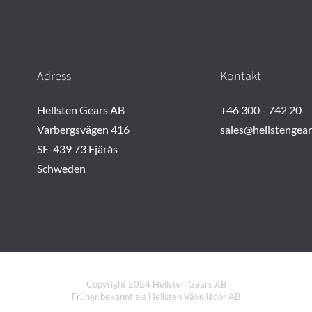
Adress
Kontakt
Hellsten Gears AB
+46 300 - 742 20
Varbergsvägen 416
sales@hellstengea
SE-439 73 Fjärås
Schweden
Copyright 2024 Hellsten Gears AB
Früher bekannt als Hellsten Växellådor AB