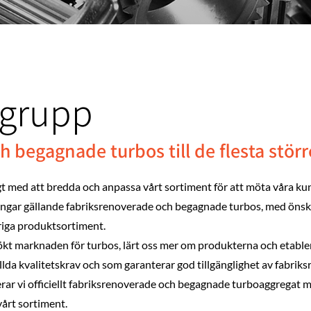
tgrupp
 begagnade turbos till de flesta stör
t med att bredda och anpassa vårt sortiment för att möta våra ku
ningar gällande fabriksrenoverade och begagnade turbos, med ön
riga produktsortiment.
sökt marknaden för turbos, lärt oss mer om produkterna och etabl
llda kvalitetskrav och som garanterar god tillgänglighet av fabri
r vi officiellt fabriksrenoverade och begagnade turboaggregat med 
årt sortiment.