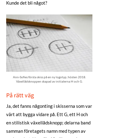
Kunde det bli något?
Ann-Sofies första skiss på en ny logotyp, hösten 2018.
Växellådsknoppen skapad av initialerna H och G.
På rätt väg
Ja, det fanns någonting i skisserna som var
värt att bygga vidare på. Ett G, ett H och
en stilistisk växellådsknopp; delarna band
samman företagets namn med typen av